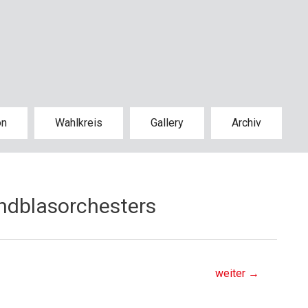
on
Wahlkreis
Gallery
Archiv
ndblasorchesters
weiter
→