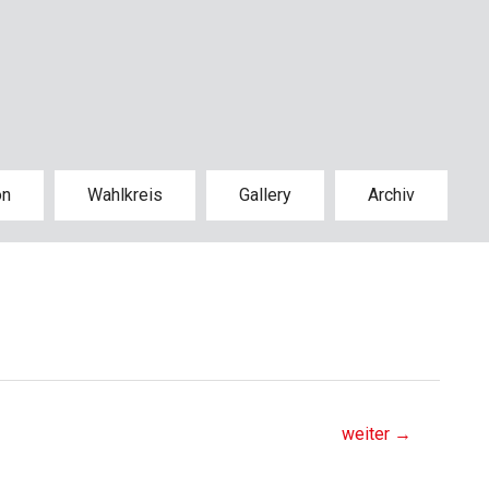
on
Wahlkreis
Gallery
Archiv
weiter
→