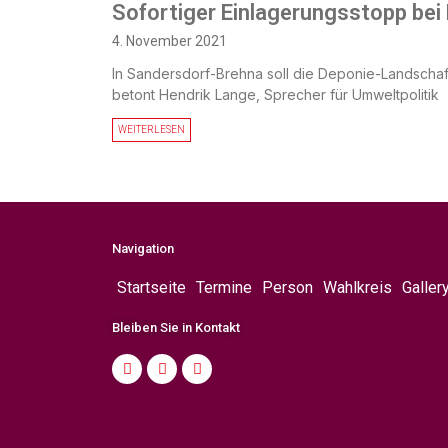
Sofortiger Einlagerungsstopp be
4. November 2021
In Sandersdorf-Brehna soll die Deponie-Landscha
betont Hendrik Lange, Sprecher für Umweltpolitik
WEITERLESEN
Navigation
Startseite
Termine
Person
Wahlkreis
Galler
Bleiben Sie in Kontakt