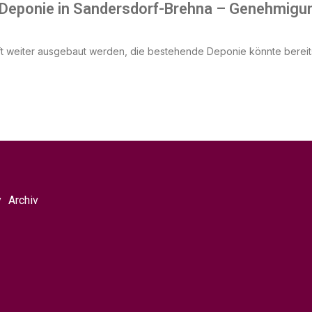
i Deponie in Sandersdorf-Brehna – Genehmig
ft weiter ausgebaut werden, die bestehende Deponie könnte bereit
y
Archiv