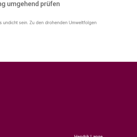
ung umgehend prüfen
s undicht sein. Zu den drohenden Umweltfolgen
Hendrik Lange