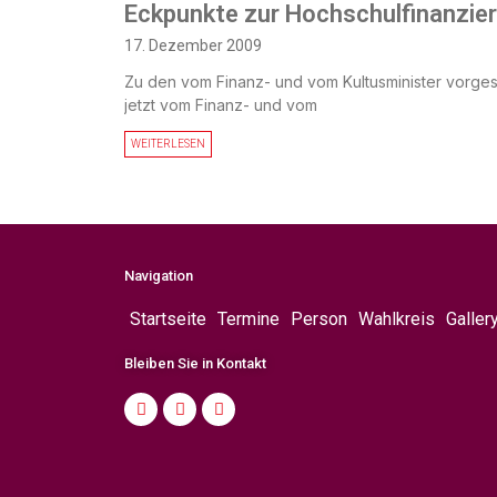
Eckpunkte zur Hochschulfinanzier
17. Dezember 2009
Zu den vom Finanz- und vom Kultusminister vorgest
jetzt vom Finanz- und vom
WEITERLESEN
Navigation
Startseite
Termine
Person
Wahlkreis
Galler
Bleiben Sie in Kontakt