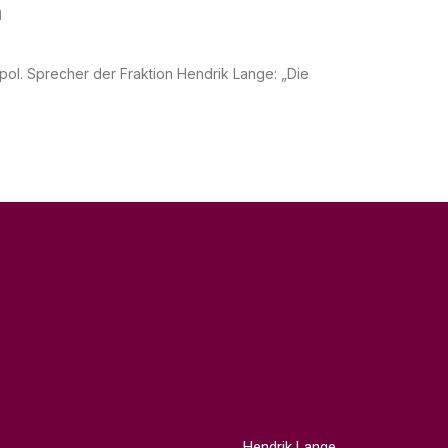
n
pol. Sprecher der Fraktion Hendrik Lange: „Die
Hendrik Lange